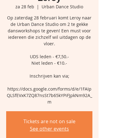
za 28 feb
  |  
Urban Dance Studio
Op zaterdag 28 februari komt Leroy naar
de Urban Dance Studio om 2 te gekke
dansworkshops te geven! Een must voor
iedereen die zichzelf wil uitdagen op de
vloer.
UDS leden - €7,50.-
Niet leden - €10.-
Inschrijven kan via;
https://docs.google.com/forms/d/e/1FAIp
QLSfEVxK7ZQ87nsSt7b65kYPiFJpkNm92A_
m
Tickets are not on sale
See other events