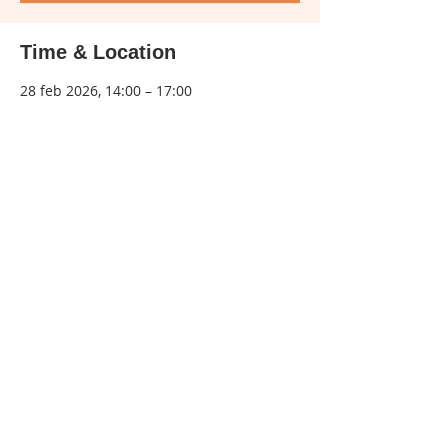
Time & Location
28 feb 2026, 14:00 – 17:00
Urban Dance Studio, Tegelseweg 59, 5912
BB Venlo, Netherlands
Share this event
info@stichtingudstalent.com
© 2022 created with
Wix.com
by VE Visuals, Vera Elise Maria
Huisman